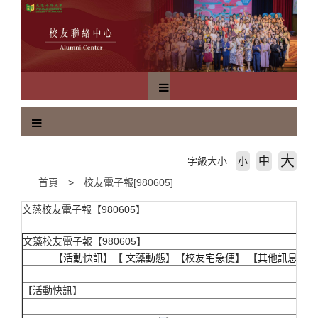
跳
到
主
要
內
容
區
塊
大
中
字級大小
小
首頁
校友電子報[980605]
文藻校友電子報【980605】
文藻校友電子報【980605】
【
活動快訊
】【
文藻動態
】【
校友宅急便
】 【
其他訊息
】
【活動快訊】