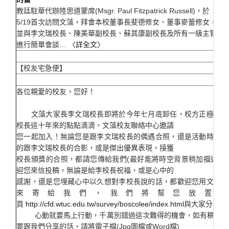
教廷駐華代辦陸思道蒙席(Msgr. Paul Fitzpatrick Russell)，於
5/19首次訪問文藻，拜會本校董事長斐德修女、董事麥蕾修女，
0
並與李文瑞校長、陳美華副校長、蘇其康副校長及所有一級主管
進行簡單會談…
〈詳全文〉
【校友宅急便】
各位親愛的校友，您好！
文藻大家長李文瑞校長即將於今年七月底卸任，校方正極積收
校長這十年來的點點滴滴，文藻校友聯絡中心邀請
您一起加入！無論您是跟李文瑞校長的偶遇合照，還是活動時像追
的跟李文瑞校長的合影，或是傑出優異表現，接獲
校長頒獎的合照，都請您傳給我們(最好能將時空背景稍加描述)，
迎您來信投稿，無論是給李校長祝福，或是心中的
感謝，還是您埋藏心中以久想對李校長說的話，都歡迎您用文字表
來寄給我們，我們將幫您放置此
頁
http://cfd.wtuc.edu.tw/survey/boscolee/index.html
與大家分享喔
心動就要馬上行動，千萬別錯過這次難得的機會，如有稿件或
要跟我們分享的話，請將電子檔(Jpg圖檔或Word檔)