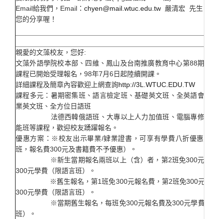
Email給我們，Email：
chyen@mail.wtuc.edu.tw
嚴清宏 先生 收
您的分享喔！
親愛的文藻校友，您好:
文藻外語學院校本部、四維、鳳山及台南推廣教育中心第88期推廣
課程已開始受理報名，98年7月6日起陸續開課。
詳細課程及簡章內容歡迎上網查詢
http://3L.WTUC.EDU.TW
課程多元：暑期密集班、語言檢定班、基礎英文班、全英語會話班
業英文班、全方位日語班
法德西韓俄語班、大專以上人力加值班、電腦專修及生
能班等課程，歡迎校友踴躍報名。
優惠方案：※校友出示畢業/肄業證書，可享有學費八折優惠（限
班，報名費300元及書籍費不予優惠）。
※新生當期報名兩班以上（含）者，第2班免300元報名
300元學費（限語言班）。
※舊生報名，第1班免300元報名費，第2班免300元報名
300元學費（限語言班）。
※當期舊生報名，每班免300元報名費及300元學費（限
班）。