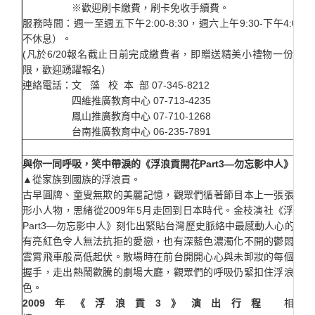
※歡迎刷卡繳費，刷卡免收手續費。
服務時間：週一至週五下午2:00-8:30，週六上午9:30-下午4:00
不休息）。
(凡於6/20報名截止日前完成繳費者，即贈送精美小禮物一份，
限，歡迎踴躍報名）
連絡電話：文 藻 校 本 部 07-345-8212
四維推廣教育中心 07-713-4235
鳳山推廣教育中心 07-710-1268
台南推廣教育中心 06-235-7891
與你一同呼吸，笑中帶淚的《浮浪貢開花Part3
—勿忘影中人》
▲從家族到國族的浮浪貢。
古早圓牌、童叟無欺的美麗記憶，觀眾們循著節目本上一張張尪仔
形小人物，思緒從2009年5月走回到日本時代。金枝演社《浮浪
Part3—勿忘影中人》刻化出緊貼台灣歷史脈絡中最感動人心的小
有亮紅色令人無法抗拒的愛戀，也有深藍色濃濁化不開的鬱悶，如
雲霄飛車般高低起伏。散場時在前台開開心心與未卸妝的每個演員
握手，走出熱鬧歡騰的劇場大廳，觀眾們的呼吸仍緊扣住浮浪貢每
色。
2009年
《浮浪貢3》演出行程
相