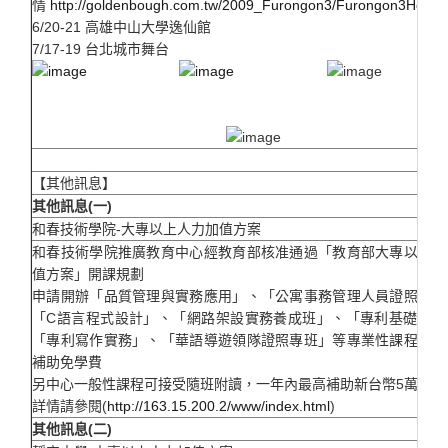
情
http://goldenbough.com.tw/2009_Furongon3/Furongon3Home.
6/20-21 高雄中山大學逸仙館
7/17-19 台北城市舞台
【其他訊息】
其他訊息(一)
和春技術學院-大專以上人力加值方案
和春技術學院推廣教育中心經教育部核准通過「教育部大專以上人
值方案」開課規劃
申請開辦「品質管理與實務應用」、「公寓事務管理人員證照專班
「C語言程式設計」、「網路架設實務養成班」、「專利基礎入門
「專利寫作實務」、「華語導遊領隊證照專班」等專業性課程，可
補助免學費
另中心一般性課程可接受隨班附讀，一年內最高補助新台幣5萬元
詳情請參閱(
http://163.15.200.2/www/index.html
)
其他訊息(二)