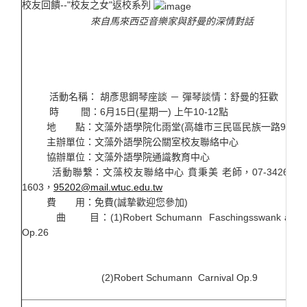
校友回饋--"校友之女"返校系列
來自馬來西亞音樂家與舒曼的深情對話
活動名稱： 胡彥思鋼琴座談 － 彈琴談情：舒曼的狂歡
時 間：6月15日(星期一) 上午10-12點
地 點：文藻外語學院化雨堂(高雄市三民區民族一路900號
主辦單位：文藻外語學院公關室校友聯絡中心
協辦單位：文藻外語學院通識教育中心
活動聯繫：文藻校友聯絡中心
賁秉美 老師，07-342603
1603，
95202@mail.wtuc.edu.tw
費 用：免費(誠摯歡迎您參加)
曲 目：(1)Robert Schumann Faschingsswank aus W
Op.26
(2)Robert Schumann Carnival Op.9