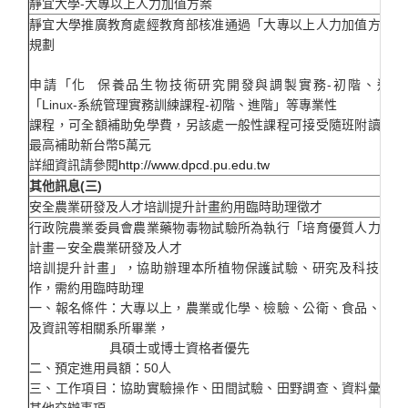
靜宜大學-大專以上人力加值方案
靜宜大學推廣教育處經教育部核准通過「大專以上人力加值方案」
規劃
申請「化 保養品生物技術研究開發與調製實務-初階、進階
「Linux-系統管理實務訓練課程-初階、進階」等專業性
課程，可全額補助免學費，另該處一般性課程可接受隨班附讀，一
最高補助新台幣5萬元
詳細資訊請參閱
http://www.dpcd.pu.edu.tw
其他訊息(三)
安全農業研發及人才培訓提升計畫約用臨時助理徵才
行政院農業委員會農業藥物毒物試驗所為執行「培育優質人力促進
計畫－安全農業研發及人才
培訓提升計畫」，協助辦理本所植物保護試驗、研究及科技行政
作，需約用臨時助理
一、報名條件：大專以上，農業或化學、檢驗、公衛、食品、生物
及資訊等相關系所畢業，
具碩士或博士資格者優先
二、預定進用員額：50人
三、工作項目：協助實驗操作、田間試驗、田野調查、資料彙整分