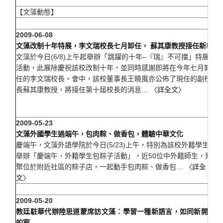
【文藻動態】
2009-06-08
文藻改制十年特展，李文瑞校長七月卸任， 蘇其康教授接任新校長
文藻於今日(6/8)上午起舉辦「跳躍的十年–『瑞』不可擋」特展
活動，此展除慶祝該校改制十年，並同時感謝即將在今年七月卸
0
任的李文瑞校長。會中，該校董事長王曉風亦公佈了現任的副校
長蘇其康教授，將接任第十屆校長的消息…
〈詳全文〉
2009-05-23
文藻外國學生過端午，包肉粽、做香包，體驗中華文化
慶端午，文藻外語學院於今日(5/23)上午，特別為該校外籍學生
舉辦「慶端午，外籍學生包粽子活動」，近50位中外籍師生，齊
0
聚位於附近社區的粽子店，一起動手包肉粽、做香包…
〈詳全
文〉
2009-05-20
教廷駐華代辦陸思道蒙席訪文藻：學習一種新語言，如同新開一扇
的窗