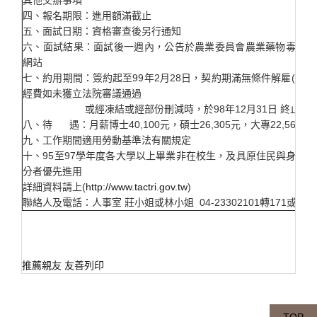
其他交辦事項
四、報名期限：進用額滿截止
五、面試日期：資格審查後另行通知
六、面試結果：面試後一週內，公告於農業委員會農業藥物毒物試
網站
七、約用期間：簽約起至99年2月28日，契約期滿無條件解雇(99
經費如未獲立法院審議通過
或經凍結或經部份刪減時，於98年12月31日 終止契約
八、待 遇：月薪博士40,100元，碩士26,305元，大專22,567元
九、工作期間適用勞動基準法有關規定
十、95至97學年度各大學以上畢業非在校生，及具原住民與身心
分者優先進用
詳細資料請上(
http://www.tactri.gov.tw
)
聯絡人及電話：人事室 莊小姐或林小姐 04-23302101轉171或170
推薦親友
友善列印