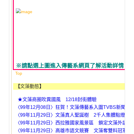
※
請點選上圖進入傳藝系網頁了解活動詳情。
Top
【
文藻動態
】
★
文藻商圈吹異國風
12/18
封街體驗
〈
99
年
12
月
08
日〉
狂賀！文藻傳藝系入圍
TVBS
新聞獎
〈
99
年
11
月
29
日〉
文藻真人聖誕樹
2
千人集體點燈
〈
99
年
11
月
29
日〉
西拉雅國家風景區
鎖定文藻外語人
〈
99
年
11
月
29
日〉
高雄市語文競賽
文藻奪雙料冠軍