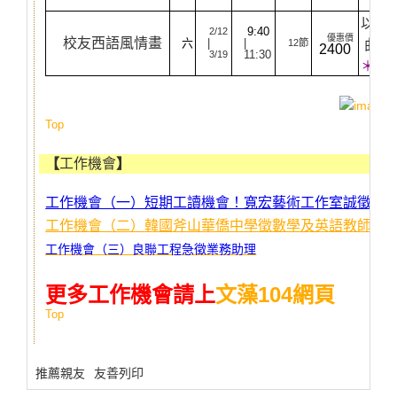
＊
以主
9:40
2/12
優惠價
校友西語風情畫
六
|
|
12
節
曲欣
2400
11:30
3/19
＊外
Top
【
工作機會
】
工作機會（一）短期工讀機會！寬宏藝術工作室誠徵工
工作機會（二）
韓國斧山華僑中學徵數學及英語教師各
工作機會
（三）
良聯工程急徵業務助理
更多工作機會請上
文藻104網頁
Top
推薦親友
友善列印