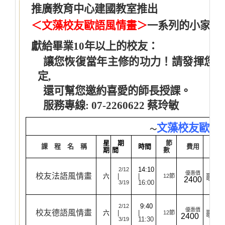
推廣教育中心建國教室推出
＜文藻校友歐語風情畫＞
一系列的小家教
獻給畢業10年以上的校友：
讓您恢復當年主修的功力！請發揮您的號
定,
還可幫您邀約喜愛的師長授課。
服務專線: 07-2260622 蔡玲敏
文藻校友歐語
～
星
期
節
課 程 名 稱
時間
費用
期
間
數
以
14:10
2/12
優惠價
校友法語風情畫
六
|
|
12
節
歌曲
2400
16:00
3/19
＊
以
9:40
2/12
優惠價
校友德語風情畫
六
|
|
12
節
歌曲
2400
11:30
3/19