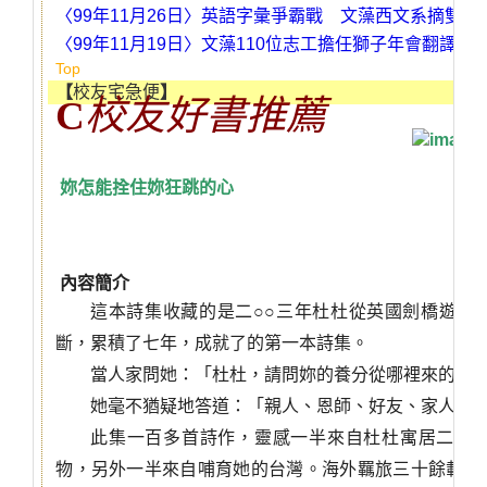
〈
99
年
11
月
26
日〉
英語字彙爭霸戰
文藻西文系摘雙冠
〈
99
年
11
月
19
日〉
文藻
110
位志工
擔任獅子年會翻譯
Top
【
校友宅急便
】
C
校友好書推薦
妳怎能拴住妳狂跳的心
內容簡介
這本詩集收藏的是二○○
三年杜杜從英國劍橋遊學
斷，累積了七年，成就了的第一本詩集。
當人家問她：「杜杜，請問妳的養分從哪裡來的？
她毫不猶疑地答道：「親人、恩師、好友、家人、
此集一百多首詩作，靈感一半來自杜杜寓居二十
物，另外一半來自哺育她的台灣。海外羈旅三十餘載，