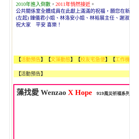
2010
年進入倒數
，
2011
年悄然接近
。
公共關係室
全體成員在此獻上滿滿的祝福，願您在新的
(
左起) 鐘儀君小姐、林洛安小姐、林裕展主任、謝淑如
祝大家 平安 喜樂！
【
活動預告
】
【
文藻動態
】
【
校友宅急便
】
【
工作機會
【
活動預告
】
藻找愛 Wenzao
X
Hope
919風災祈福系列活動