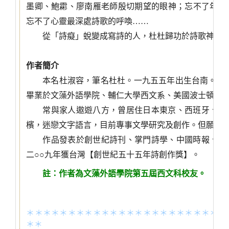
墨卿、鮑霦、廖南雁老師殷切期望的眼神；忘不了年少
忘不了心靈最深處詩歌的呼喚……
從「詩癡」蛻變成寫詩的人，杜杜歸功於詩歌神奇
作者簡介
本名杜淑容，筆名杜杜。一九五五年出生台南。一
畢業於文藻外語學院、輔仁大學西文系、美國波士頓學
常與家人遨遊八方，曾居住日本東京、西班牙、法
檳，迷戀文字語言，目前專事文學研究及創作。但願一
作品發表於創世紀詩刊、掌門詩學、中國時報、新
二○○
九年獲台灣【創世紀五十五年詩創作獎】。
註：作者為文藻外語學院第五屆西文科校友。
＊＊＊＊＊＊＊＊＊＊＊＊＊＊＊＊＊＊＊＊＊＊＊＊
＊＊