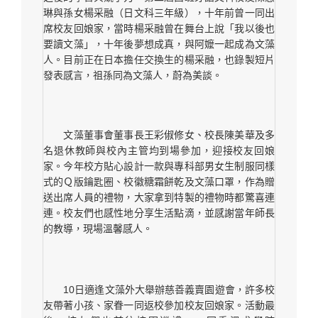
琳與孫女楊采融（日文科三年級），十年前曾一同出
席校友回娘家，當時楊采融曾在舞台上說「我以後也
要讀文藻」，十年後夢想成真，與阿嬤一起成為文藻
人。目前正在日本擔任交換生的楊采融，也錄製短片
發表感言，祖孫同為文藻人，蔚為美談。
文藻董事會董事長王彩俶修女、校長陳美華及多
名退休教師與校內主管均到場參加，迎接校友回娘
家。今年校方貼心設計一款與專科部男女生制服同樣
式的Ｑ版鑰匙圈、校徽糖霜餅乾及文藻口罩，作為贈
送出席人員的禮物，大家拿到特製的禮物時都驚喜連
連。校友們也感性地分享生活點滴，並感謝當年師長
的教導，現場溫馨感人。
10日適逢文藻外大舉辦慈善義賣園遊會，許多校
友帶著小孩、家眷一同返校參加校友回娘家。活動最