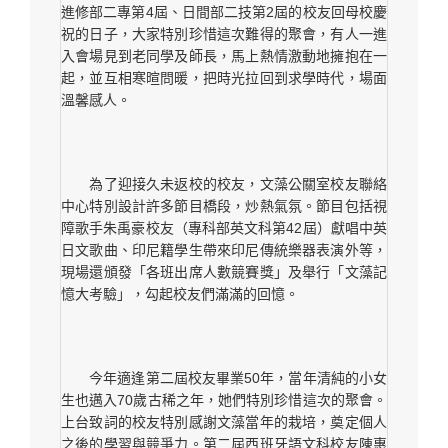
進修部二專第4屆、日間部二技第2屆的校友回母校慶
祝的日子，大家特別珍惜這次難得的聚會，有人一進
入會場見到老同學及師長，馬上熱情激動地擁抱在一
起，並互相寒暄問暖，把時光拉回到求學時代，場面
溫馨感人。
為了迎接久未返校的校友，文藻公關室校友聯絡
中心特別設計許多節目橋段，炒熱氣氛。節目包括視
障歌手朱禹豪校友（專科部英文科第42屆）獻唱中英
日文歌曲、印尼籍學生帶來印尼傳統樂器表演外等，
現場還頒發「各班出席人數競賽獎」及舉行「文藻記
憶大考驗」，勾起校友們滿滿的回憶。
今年適逢第二屆校友畢業50年，當年清純的小女
生也邁入70歲古稀之年，她們特別珍惜這次的聚會。
上台致詞的校友特別感謝文藻當年的栽培，奠定個人
之後的學習與競爭力。第二屆西班牙語文科校友陳惠